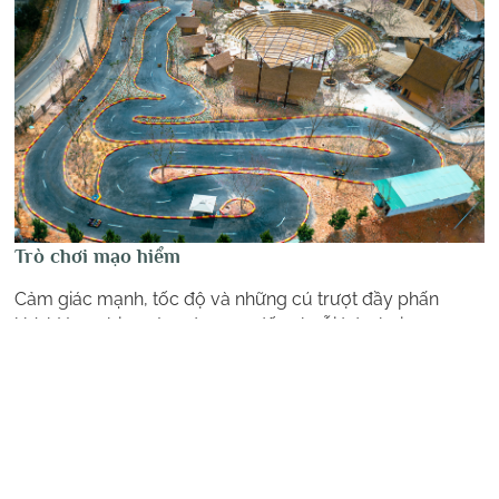
Trò chơi mạo hiểm
Cảm giác mạnh, tốc độ và những cú trượt đầy phấn
khích! Langbiang Land mang đến chuỗi trò chơi mạo
hiểm đỉnh cao: trượt phao cầu vồng, trượt quán tính và
đua xe Go-Kart. Chinh phục đường đua, vượt qua thử
Xem chi tiết
thách và tận hưởng những khoảnh khắc bùng nổ
adrenaline giữa thiên nhiên núi rừng Lạc Dương.