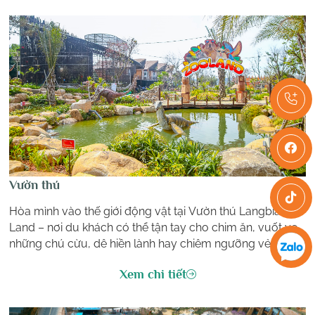
Vườn thú
Hòa mình vào thế giới động vật tại Vườn thú Langbiang
Land – nơi du khách có thể tận tay cho chim ăn, vuốt ve
những chú cừu, dê hiền lành hay chiêm ngưỡng vẻ đẹp
duyên dáng của hồ thiên nga. Một không gian tương tác
Xem chi tiết
gần gũi, mang lại những trải nghiệm thú vị cho cả gia
đình.