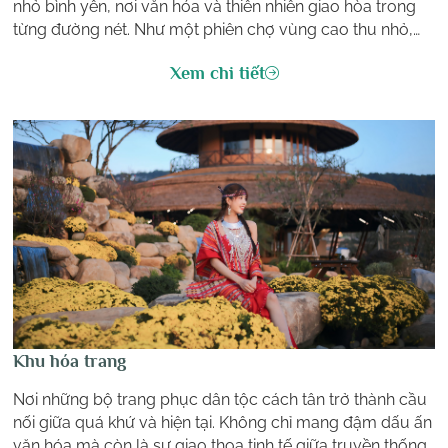
nhỏ bình yên, nơi văn hóa và thiên nhiên giao hòa trong
từng đường nét. Như một phiên chợ vùng cao thu nhỏ,
nơi đây chất chứa những câu chuyện của đại ngàn, từ
Xem chi tiết
sắc màu rực rỡ của thổ cẩm đến hương thơm mộc mạc
của núi rừng.
Khu hóa trang
Nơi những bộ trang phục dân tộc cách tân trở thành cầu
nối giữa quá khứ và hiện tại. Không chỉ mang đậm dấu ấn
văn hóa mà còn là sự giao thoa tinh tế giữa truyền thống