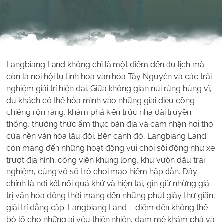
Langbiang Land không chỉ là một điểm đến du lịch mà
còn là nơi hội tụ tinh hoa văn hóa Tây Nguyên và các trải
nghiệm giải trí hiện đại. Giữa không gian núi rừng hùng vĩ,
du khách có thể hòa mình vào những giai điệu cồng
chiêng rộn ràng, khám phá kiến trúc nhà dài truyền
thống, thưởng thức ẩm thực bản địa và cảm nhận hơi thở
của nền văn hóa lâu đời. Bên cạnh đó, Langbiang Land
còn mang đến những hoạt động vui chơi sôi động như xe
trượt địa hình, công viên khủng long, khu vườn dâu trải
nghiệm, cùng vô số trò chơi mạo hiểm hấp dẫn. Đây
chính là nơi kết nối quá khứ và hiện tại, gìn giữ những giá
trị văn hóa đồng thời mang đến những phút giây thư giãn,
giải trí đẳng cấp. Langbiang Land – điểm đến không thể
bỏ lỡ cho những ai yêu thiên nhiên, đam mê khám phá và