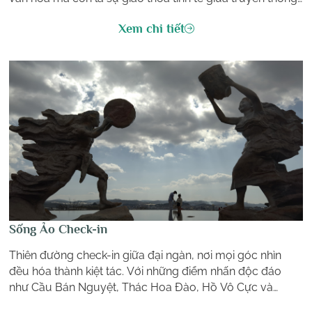
và hiện đại. Mỗi đường nét, hoa văn đều kể lại câu
Xem chi tiết
chuyện của đại ngàn, được thổi vào hơi thở mới để phù
hợp với nhịp sống hôm nay.
Sống Ảo Check-in
Thiên đường check-in giữa đại ngàn, nơi mọi góc nhìn
đều hóa thành kiệt tác. Với những điểm nhấn độc đáo
như Cầu Bán Nguyệt, Thác Hoa Đào, Hồ Vô Cực và
Tượng Vũ Điệu Langbiang