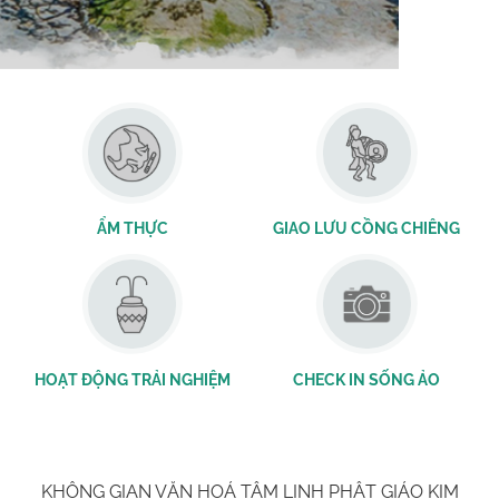
원주민 문화와 현대 엔터테인먼트가 교차하는 곳
ẨM THỰC
GIAO LƯU CỒNG CHIÊNG
HOẠT ĐỘNG TRẢI NGHIỆM
CHECK IN SỐNG ẢO
KHÔNG GIAN VĂN HOÁ TÂM LINH PHẬT GIÁO KIM